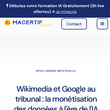
🎙️
Débutez votre formation IA Gratuitement (2h live
🎙️ Webinaire IA : Mardi 21 avril à 13h → Je m'inscris
offertes) →
Je m'inscris
Contact
INTELLIGENCE ARTIFICIELLE
Wikimedia et Google au
tribunal : la monétisation
des données à l'ère de l'IA