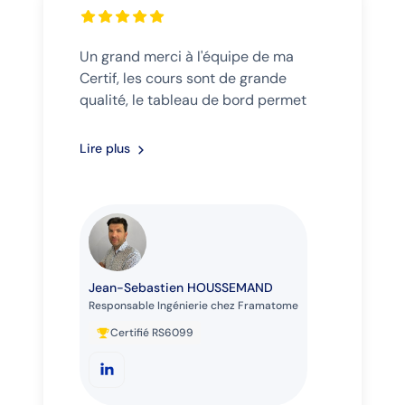
Un grand merci à l'équipe de ma
Certif, les cours sont de grande
qualité, le tableau de bord permet
de bien suivre la progression, les
intervenants sont disponibles,
Lire plus
aidants, compétents. Tout est là pour
réussir !
Jean-Sebastien HOUSSEMAND
Responsable Ingénierie chez Framatome
Certifié RS6099