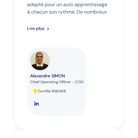
adapté pour un auto apprentissage
à chacun son rythme. De nombreux
"Lives" pour échanger avec les
Coachs. Equipe disponible et très
Lire plus
réactive.
Alexandre SIMON
Chief Operating Officer - COO
Certifié RS6099