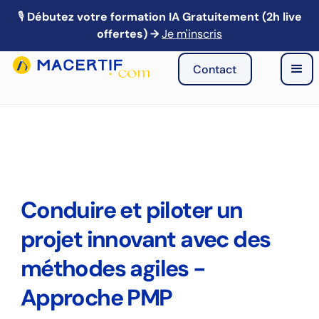
🎙️
Débutez votre formation IA Gratuitement (2h live
🎙️ Webinaire IA : Mardi 21 avril à 13h → Je m'inscris
offertes) →
Je m'inscris
Contact
Conduire et piloter un
projet innovant avec des
méthodes agiles -
Approche PMP