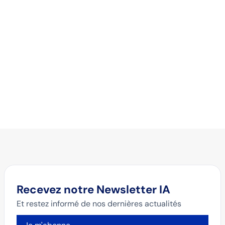
Que vous soyez débutant ou expérimenté, nos
formations sont conçues pour s’adapter à vos
besoins et vous aider à atteindre vos objectifs
professionnels.
Recevez notre Newsletter IA
Et restez informé de nos dernières actualités