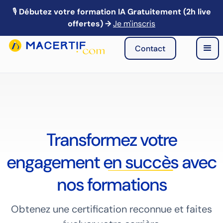
🎙️
Débutez votre formation IA Gratuitement (2h live
🎙️ Webinaire IA : Mardi 21 avril à 13h → Je m'inscris
offertes) →
Je m'inscris
Contact
Transformez votre
engagement
en succès
avec
nos formations
Obtenez une certification reconnue et faites