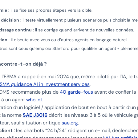
mie
: il se fixe ses propres étapes vers la cible.
e décision
: il teste virtuellement plusieurs scénarios puis choisit la mei
issage continu
: il se corrige quand arrivent de nouvelles données.
tion
: il discute avec vous ou d’autres agents en langage naturel.
ères sont ceux qu’emploie Stanford pour qualifier un agent « pleine
ncontre-t-on déjà ?
: l’ESMA a rappelé en mai 2024 que, même piloté par l’IA, le t
SMA guidance AI in investment services
.
l’OMS recommande plus de
40 garde-fous
avant de confier la 
 à un agent
who.int
.
ation d’un logiciel / application de bout en bout à partir d’u
: la norme
SAE J3016
décrit les niveaux 3 à 5 où le véhicule g
eur, sauf situation critique
sae.org
.
client
: les chatbots “24 h/24” rédigent un e-mail, déclenchent