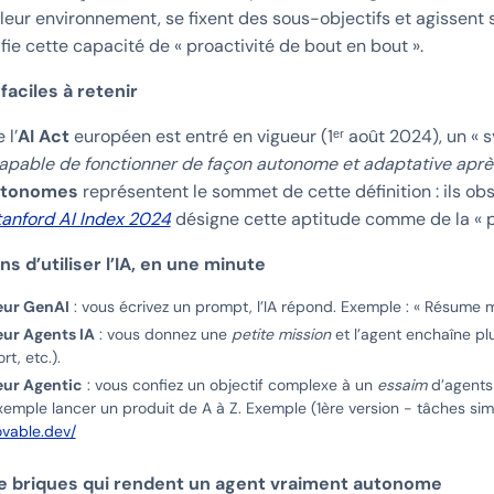
leur environnement, se fixent des sous-objectifs et agisse
fie cette capacité de « proactivité de bout en bout ».
faciles à retenir
 l’
AI Act
européen est entré en vigueur (1ᵉʳ août 2024), un « 
apable de fonctionner de façon autonome et adaptative apr
utonomes
représentent le sommet de cette définition : ils obs
tanford AI Index 2024
désigne cette aptitude comme de la « pr
ns d’utiliser l’IA, en une minute
teur GenAI
: vous écrivez un prompt, l’IA répond. Exemple : « Résume mo
eur Agents IA
: vous donnez une
petite mission
et l’agent enchaîne plu
rt, etc.).
eur Agentic
: vous confiez un objectif complexe à un
essaim
d’agents 
emple lancer un produit de A à Z. Exemple (1ère version - tâches simpl
lovable.dev/
e briques qui rendent un agent vraiment autonome