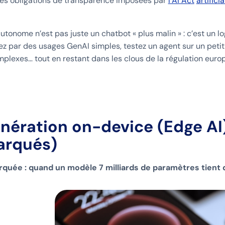
les obligations de transparence imposées par
l’AI Act
artifici
utonome n’est pas juste un chatbot « plus malin » : c’est un lo
par des usages GenAI simples, testez un agent sur un petit
plexes… tout en restant dans les clous de la régulation euro
énération on-device (Edge AI
rqués)
rquée : quand un modèle 7 milliards de paramètres tient