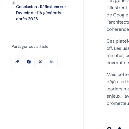
L’IA génér
Conclusion : Réflexions sur
l’illustrent 
l’avenir de l’IA générative
de Google 
après 2026
l’architec
cohérence
Ces platef
Partager cet article
off. Les u
minutes, o
ouvrant ce
Mais cette
déjà alert
leaders me
enjeux, l’
prometteus