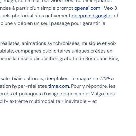
e, image, son et surtout vidéo. Des modèles-phares
ndes à partir d’un simple prompt
openai.com
;
Veo 3
isuels photoréalistes nativement
deepmind.google
; et
 d’une vidéo en un seul passage pour garantir la
réalistes, animations synchronisées, musique et voix
 labiale, campagnes publicitaires uniques créées en
 même la mise à disposition gratuite de Sora dans Bing,
sale, biais culturels, deepfakes. Le magazine
TIME
a
mation hyper-réalistes
time.com
. Pour y répondre, les
nforcés et politiques d’usage responsable. Malgré ces
d l’« extrême multimodalité » inévitable – et