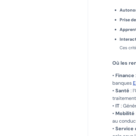
Autono
Prise d
Apprent
Interac
Ces crit
Où les re
•
Finance
banques
E
•
Santé
: 
traitement
•
IT
: Génér
•
Mobilité
au conduct
•
Service 