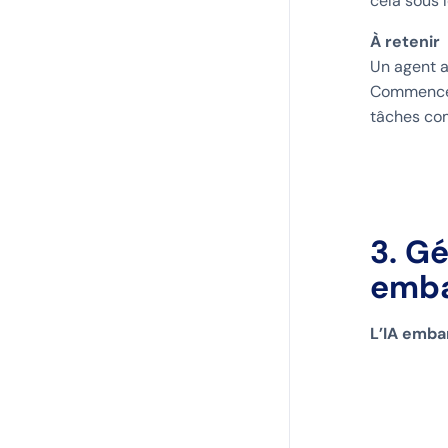
cela sous 
À retenir
Un agent a
Commencez 
tâches com
3. G
emba
L’IA emba