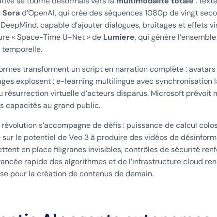
ative se tourne désormais vers la
multimodalité totale
: text
:
Sora
d’OpenAI, qui crée des séquences 1080p de vingt seco
DeepMind, capable d’ajouter dialogues, bruitages et effets v
ture « Space-Time U-Net » de
Lumiere
, qui génère l’ensemble
 temporelle.
ormes transforment un script en narration complète : avatars 
sages explosent : e-learning multilingue avec synchronisation
u résurrection virtuelle d’acteurs disparus. Microsoft prévoit
s capacités au grand public.
 révolution s’accompagne de défis : puissance de calcul colos
é sur le potentiel de Veo 3 à produire des vidéos de désinfor
ttent en place filigranes invisibles, contrôles de sécurité re
avancée rapide des algorithmes et de l’infrastructure cloud ren
e pour la création de contenus de demain.