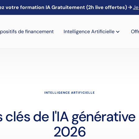
z votre formation IA Gratuitement (2h live offertes) →
🎙️ Webinaire IA : Mardi 21 avril à 13h → Je m'inscris
Je
positifs de financement
Intelligence Artificielle
Off
INTELLIGENCE ARTIFICIELLE
 clés de l'IA générative
2026