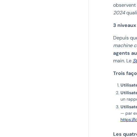
observent 
2024
quali
3 niveaux 
Depuis que
machine c
agents a
main. Le
S
Trois faço
Utilisa
Utilisat
un rappo
Utilisat
— par ex
https://
Les quatr