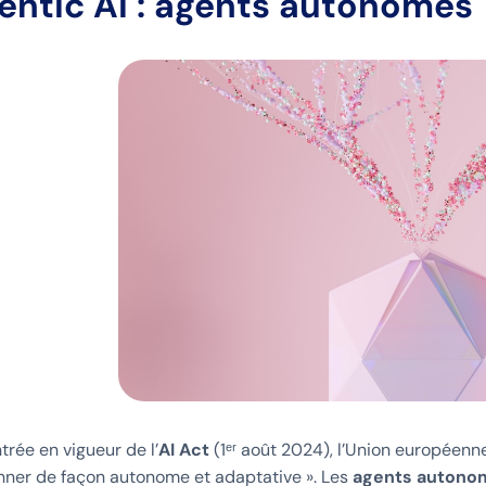
gentic AI : agents autonomes
trée en vigueur de l’
AI Act
(1ᵉʳ août 2024), l’Union européenn
nner de façon autonome et adaptative ». Les
agents autono