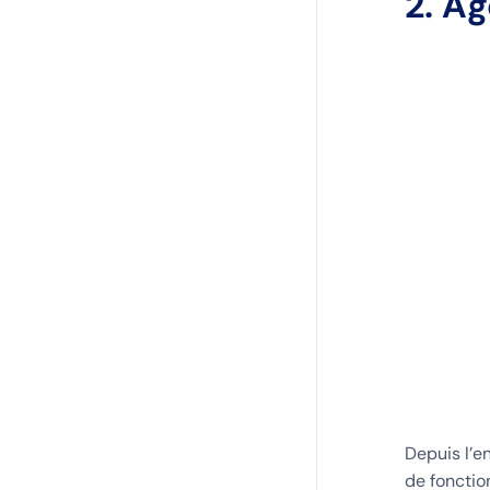
2. A
Depuis l’en
de fonctio