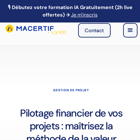
🎙️
Débutez votre formation IA Gratuitement (2h live
🎙️ Webinaire IA : Mardi 21 avril à 13h → Je m'inscris
offertes) →
Je m'inscris
Contact
GESTION DE PROJET
Pilotage financier de vos
projets : maîtrisez la
méthode de la valeur