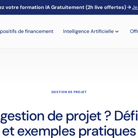
z votre formation IA Gratuitement (2h live offertes) →
🎙️ Webinaire IA : Mardi 21 avril à 13h → Je m'inscris
Je
positifs de financement
Intelligence Artificielle
Off
GESTION DE PROJET
gestion de projet ? Déf
et exemples pratiques