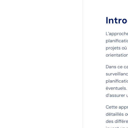
Intr
L’approche
planificat
projets où 
orientatio
Dans ce cad
surveillan
planificat
éventuels. 
d’assurer u
Cette appr
détaillés 
des différ