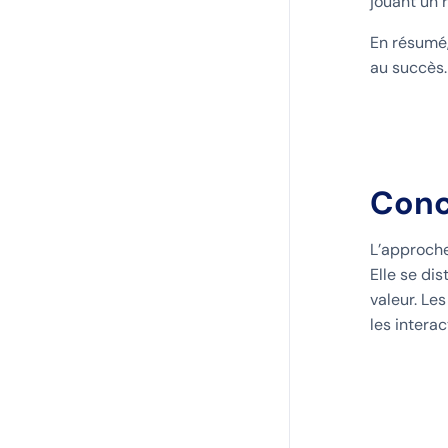
jouant un r
En résumé,
au succès.
Conc
L’approche
Elle se dis
valeur. Le
les interac