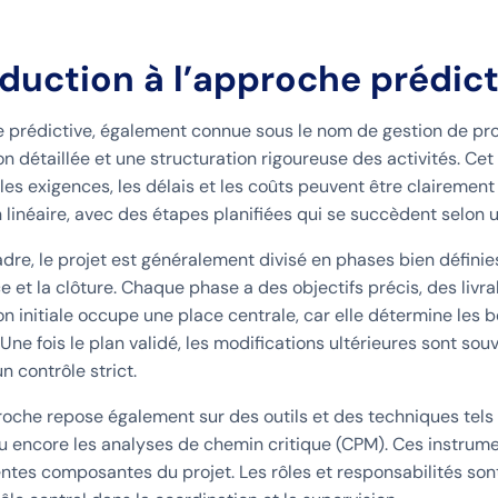
oduction à l’approche prédict
 prédictive, également connue sous le nom de gestion de proj
ion détaillée et une structuration rigoureuse des activités. Ce
les exigences, les délais et les coûts peuvent être clairement 
n linéaire, avec des étapes planifiées qui se succèdent selon u
re, le projet est généralement divisé en phases bien définies, te
ce et la clôture. Chaque phase a des objectifs précis, des livr
ion initiale occupe une place centrale, car elle détermine les 
Une fois le plan validé, les modifications ultérieures sont sou
n contrôle strict.
oche repose également sur des outils et des techniques tels 
ou encore les analyses de chemin critique (CPM). Ces instrum
entes composantes du projet. Les rôles et responsabilités son