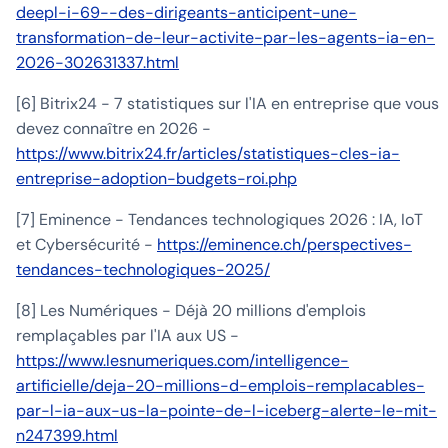
deepl-i-69--des-dirigeants-anticipent-une-
transformation-de-leur-activite-par-les-agents-ia-en-
2026-302631337.html
[6] Bitrix24 - 7 statistiques sur l'IA en entreprise que vous
devez connaître en 2026 -
https://www.bitrix24.fr/articles/statistiques-cles-ia-
entreprise-adoption-budgets-roi.php
[7] Eminence - Tendances technologiques 2026 : IA, IoT
et Cybersécurité -
https://eminence.ch/perspectives-
tendances-technologiques-2025/
[8] Les Numériques - Déjà 20 millions d'emplois
remplaçables par l'IA aux US -
https://www.lesnumeriques.com/intelligence-
artificielle/deja-20-millions-d-emplois-remplacables-
par-l-ia-aux-us-la-pointe-de-l-iceberg-alerte-le-mit-
n247399.html