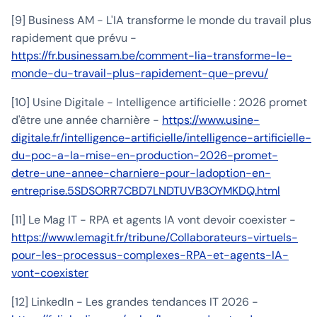
[9] Business AM - L'IA transforme le monde du travail plus
rapidement que prévu -
https://fr.businessam.be/comment-lia-transforme-le-
monde-du-travail-plus-rapidement-que-prevu/
[10] Usine Digitale - Intelligence artificielle : 2026 promet
d'être une année charnière -
https://www.usine-
digitale.fr/intelligence-artificielle/intelligence-artificielle-
du-poc-a-la-mise-en-production-2026-promet-
detre-une-annee-charniere-pour-ladoption-en-
entreprise.5SDSORR7CBD7LNDTUVB3OYMKDQ.html
[11] Le Mag IT - RPA et agents IA vont devoir coexister -
https://www.lemagit.fr/tribune/Collaborateurs-virtuels-
pour-les-processus-complexes-RPA-et-agents-IA-
vont-coexister
[12] LinkedIn - Les grandes tendances IT 2026 -