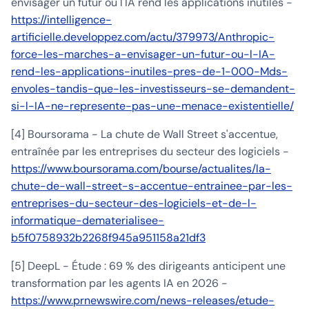
envisager un futur où l'IA rend les applications inutiles -
https://intelligence-
artificielle.developpez.com/actu/379973/Anthropic-
force-les-marches-a-envisager-un-futur-ou-l-IA-
rend-les-applications-inutiles-pres-de-1-000-Mds-
envoles-tandis-que-les-investisseurs-se-demandent-
si-l-IA-ne-represente-pas-une-menace-existentielle/
[4] Boursorama - La chute de Wall Street s'accentue,
entraînée par les entreprises du secteur des logiciels -
https://www.boursorama.com/bourse/actualites/la-
chute-de-wall-street-s-accentue-entrainee-par-les-
entreprises-du-secteur-des-logiciels-et-de-l-
informatique-dematerialisee-
b5f0758932b2268f945a951158a21df3
[5] DeepL - Étude : 69 % des dirigeants anticipent une
transformation par les agents IA en 2026 -
https://www.prnewswire.com/news-releases/etude-