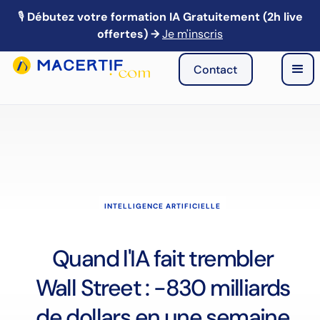
🎙️
Débutez votre formation IA Gratuitement (2h live
🎙️ Webinaire IA : Mardi 21 avril à 13h → Je m'inscris
offertes) →
Je m'inscris
Contact
INTELLIGENCE ARTIFICIELLE
Quand l'IA fait trembler
Wall Street : -830 milliards
de dollars en une semaine